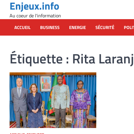
Enjeux.info
Skip
to
Au coeur de l'information
content
ACCUEIL
BUSINESS
ENERGIE
SÉCURITÉ
POLI
Étiquette :
Rita Laran