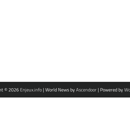
ht © 2026
Enjeux.info
| World News by
Ascendoor
| Powered by
Wo