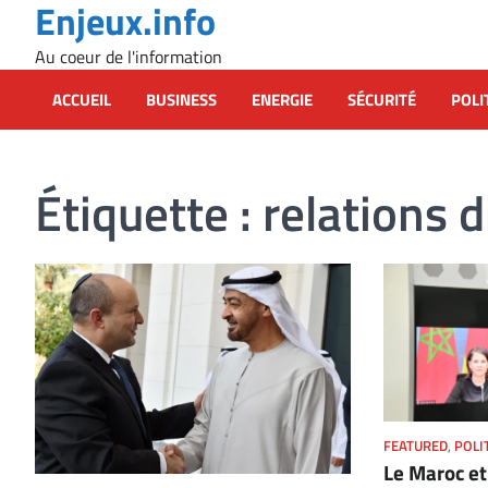
Enjeux.info
Skip
to
Au coeur de l'information
content
ACCUEIL
BUSINESS
ENERGIE
SÉCURITÉ
POLI
Étiquette :
relations 
FEATURED
,
POLI
Le Maroc et