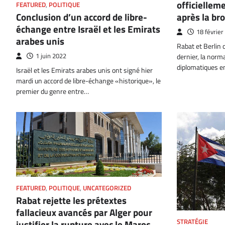
officielleme
FEATURED
,
POLITIQUE
Conclusion d’un accord de libre-
après la br
échange entre Israël et les Emirats
18 février
arabes unis
Rabat et Berlin 
1 juin 2022
dernier, la norm
diplomatiques en
Israël et les Emirats arabes unis ont signé hier
mardi un accord de libre-échange «historique», le
premier du genre entre…
FEATURED
,
POLITIQUE
,
UNCATEGORIZED
Rabat rejette les prétextes
fallacieux avancés par Alger pour
STRATÉGIE
justifier la rupture avec le Maroc