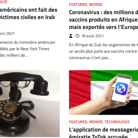
RITÉ
FEATURED
,
MONDE
américains ont fait des
Coronavirus : des millions 
victimes civiles en Irak
vaccins produits en Afriqu
mais exportés vers l’Europ
bre 2021
18 août 2021
uments du ministère américain
En Afrique du Sud, les organismes de l
bliés par le New York Times
un accès plus juste aux vaccins contre 
des milliers de…
coronavirus n’ont pas…
FEATURED
,
MONDE
,
TECHNOLOGIE
L’application de messageri
émiratie ToTok accusée