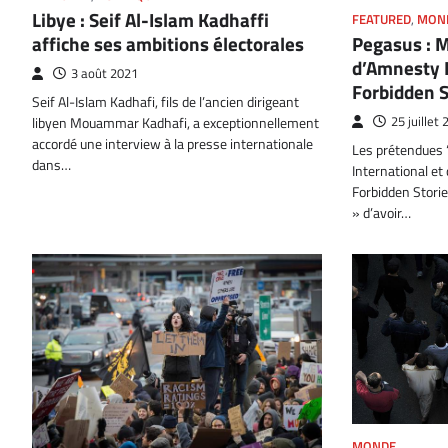
Libye : Seif Al-Islam Kadhaffi
FEATURED
,
MON
affiche ses ambitions électorales
Pegasus : M
d’Amnesty I
3 août 2021
Forbidden S
Seif Al-Islam Kadhafi, fils de l’ancien dirigeant
libyen Mouammar Kadhafi, a exceptionnellement
25 juillet
accordé une interview à la presse internationale
Les prétendues ‘
dans…
International et
Forbidden Storie
» d’avoir…
MONDE