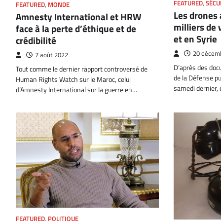
FEATURED
,
SÉCU
FEATURED
,
MONDE
Les drones 
Amnesty International et HRW
milliers de 
face à la perte d’éthique et de
et en Syrie
crédibilité
20 décem
7 août 2022
D’après des doc
Tout comme le dernier rapport controversé de
de la Défense pu
Human Rights Watch sur le Maroc, celui
samedi dernier, 
d’Amnesty International sur la guerre en…
FEATURED
,
POLITIQUE