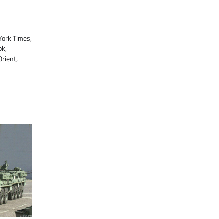
York Times,
ok,
rient,