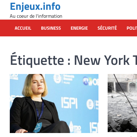
Enjeux.info
Skip
to
Au coeur de l'information
content
ACCUEIL
BUSINESS
ENERGIE
SÉCURITÉ
POLI
Étiquette :
New York 