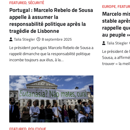
FEATURED
,
SÉCURITÉ
EUROPE
,
FEATU
Portugal : Marcelo Rebelo de Sousa
Marcelo mis
appelle à assumer la
stable après
responsabilité politique après la
rappelle qu
tragédie de Lisbonne
au peuple »
Talia Stiegler
8 septembre 2025
Talia Stiegler
Le président portugais Marcelo Rebelo de Sousa a
Le président de 
rappelé dimanche que la responsabilité politique
Sousa, a affirmé 
incombe toujours aux élus, à la…
trouver « la mei
FEATURED
,
POLITIQUE