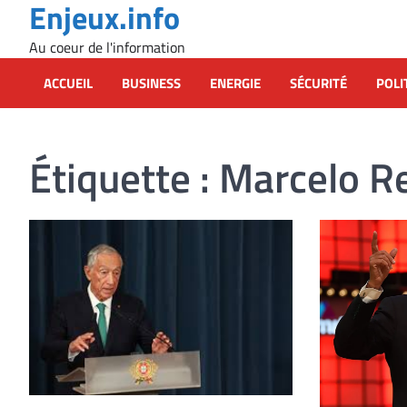
Enjeux.info
Skip
to
Au coeur de l'information
content
ACCUEIL
BUSINESS
ENERGIE
SÉCURITÉ
POLI
Étiquette :
Marcelo R