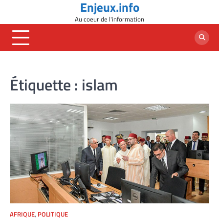
Enjeux.info
Skip
to
Au coeur de l'information
content
Étiquette :
islam
AFRIQUE
,
POLITIQUE