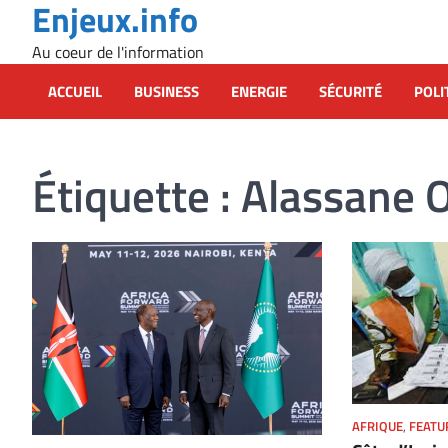
Enjeux.info
Skip
to
Au coeur de l'information
content
ACCUEIL
BUSINESS
ENERGIE
SÉCURITÉ
POLI
Étiquette :
Alassane 
AFRIQUE
,
FEATU