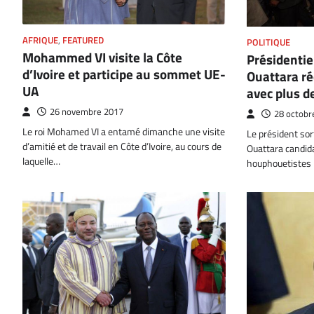
AFRIQUE
,
FEATURED
POLITIQUE
Mohammed VI visite la Côte
Présidentie
d’Ivoire et participe au sommet UE-
Ouattara ré
UA
avec plus d
26 novembre 2017
28 octobr
Le roi Mohamed VI a entamé dimanche une visite
Le président sor
d’amitié et de travail en Côte d’Ivoire, au cours de
Ouattara candid
laquelle…
houphouetistes p