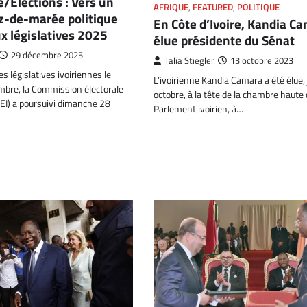
e/Elections : Vers un
AFRIQUE
,
FEATURED
,
POLITIQUE
z-de-marée politique
En Côte d’Ivoire, Kandia C
 législatives 2025
élue présidente du Sénat
29 décembre 2025
Talia Stiegler
13 octobre 2023
s législatives ivoiriennes le
L’ivoirienne Kandia Camara a été élue,
bre, la Commission électorale
octobre, à la tête de la chambre haute
EI) a poursuivi dimanche 28
Parlement ivoirien, à…