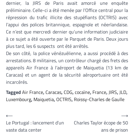
dernier, la JIRS de Paris avait amorcé une enquête
préliminaire. Celle-ci a été menée par l’Office central pour la
répression du trafic illicite des stupéfiants (OCTRIS) avec
l’appui des polices britannique, espagnole et néerlandaise.
Ce n’est que mercredi dernier qu’une information judiciaire
à ce sujet a été ouverte par le Parquet de Paris. Deux jours
plus tard, les 6 suspects ont été arrêtés.
De son côté, la police vénézuélienne, a aussi procédé à des
arrestations. 8 militaires, un contrôleur chargé des frets des
appareils Air France à l’aéroport de Maiquetia (13 km de
Caracas) et un agent de la sécurité aéroportuaire ont été
incarcérés.
Tagged
Air France
,
Caracas
,
CDG
,
cocaïne
,
France
,
JIRS
,
JLD
,
Luxembourg
,
Maiquetia
,
OCTRIS
,
Roissy-Charles de Gaulle
Navigation
⟵
⟶
Le Portugal : lancement d’un
Charles Taylor écope de 50
de
vaste data center
ans de prison