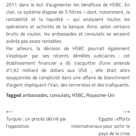
2011 dans le but d’augmenter les bénéfices de HSBC. En
clair, ce système dispose de 5 filtres – dont, notamment, la
rentabilité et la liquidité – qui analysent toutes les
opérations et activités de la banque. Ainsi, selon certains
bruits de couloir, les ambassades et consulats se seraient
avérés pas assez rentables.
Par ailleurs, la décision de HSBC pourrait également
s’expliquer par ses récents démêlés judiciaires : cet
établissement financier a dû s’acquitter d’une amende
d’1,92 milliard de dollars aux USA ; elle était alors
soupçonnée de complicité dans une affaire de blanchiment
d’argent impliquant l’Iran, des terroristes et des trafiquants.
Tagged
ambassades
,
consulats
,
HSBC
,
Royaume-Uni
Navigation
⟵
⟶
Turquie : un procès décrié par
Egypte : efforts
de
l’opposition
internationaux pour sortir le
l’article
pays de la crise