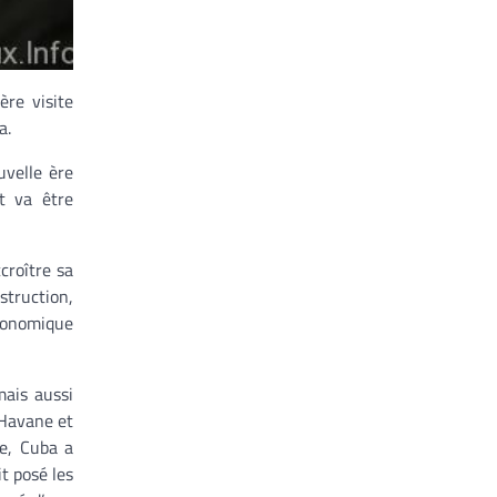
ère visite
a.
uvelle ère
t va être
croître sa
struction,
économique
mais aussi
 Havane et
re, Cuba a
t posé les