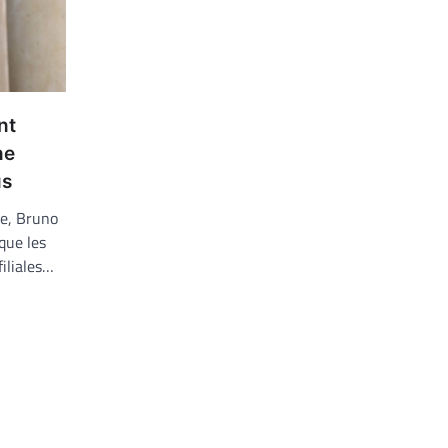
nt
ne
us
ie, Bruno
que les
iliales…