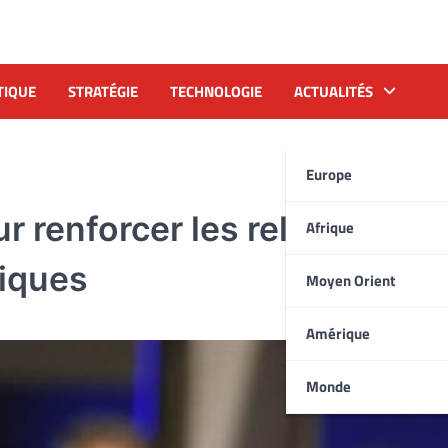
TIQUE
STRATÉGIE
TECHNOLOGIE
ACTUALITÉS
Europe
r renforcer les relations
Afrique
iques
Moyen Orient
Amérique
Monde