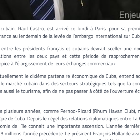
cubain, Raul Castro, est arrivé ce lundi à Paris, pour sa premi
 France au lendemain de la levée de l’embargo international sur Cub
entre les présidents français et cubains devrait sceller une no
ations entre les deux pays et cette période de rapprochemen
pice à l’élargissement de leurs échanges commerciaux.
ctuellement le dixième partenaire économique de Cuba, entend ac
le marché cubain dans des secteurs stratégiques tels que la con
is aussi le tourisme, afin de ne pas passer à côté de l’ouverture 
puis plusieurs années, comme Pernod-Ricard (Rhum Havan Club), 
que de Cuba. Depuis le dégel des relations diplomatiques entre La
omie de l’île connait une importante ascension. L’année derniè
 3 millions l’année précédente. Le président François Hollande avai