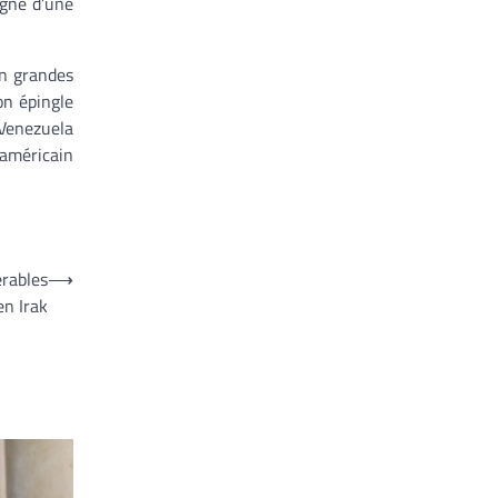
agné d’une
en grandes
on épingle
 Venezuela
américain
érables
⟶
en Irak