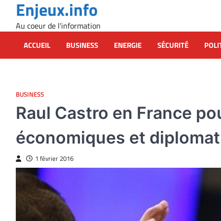
Enjeux.info
Skip
to
Au coeur de l'information
content
ACCUEIL
BUSINESS
ENERGIE
SÉCURITÉ
POLI
BUSINESS
Raul Castro en France pou
économiques et diplomat
1 février 2016