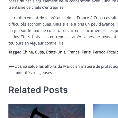
bases de cet élargissement de la coopération avec Cuba lors 
trentaine de chefs d’entreprise.
Le renforcement de la présence de la France à Cuba devrait 
difficultés économiques. Mais si elle a pris un peu d’avance,
du jeu sur le marché cubain, concurrence incarnée par les p
et les Etats-Unis. Les entreprises américaines ne peuve
toujours en vigueur contre l’île.
Tagged
Chine
,
Cuba
,
Etats-Unis
,
France
,
Paris
,
Pernod-Ricar
Navigation
⟵
Obama salue les efforts du Maroc en matière de protectio
minorités religieuses
de
l’article
Related Posts