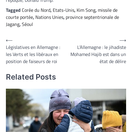
l’époque, Donald Trump.
Tagged
Corée du Nord
,
Etats-Unis
,
Kim Song
,
missile de
courte portée
,
Nations Unies
,
province septentrionale de
Jagang
,
Séoul
Navigation
⟵
⟶
Législatives en Allemagne :
L’Allemagne : le jihadiste
de
les Verts et les libéraux en
Mohamed Hajib est dans un
l’article
position de faiseurs de roi
état de délire
Related Posts