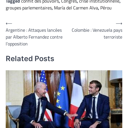
Tagged
conflit des pouvoirs
,
Congrès
,
crise institutionnelle
,
groupes parlementaires
,
María del Carmen Alva
,
Pérou
Navigation
⟵
⟶
Argentine : Attaques lancées
Colombie : Venezuela pays
de
par Alberto Fernandez contre
terroriste
l’article
l’opposition
Related Posts