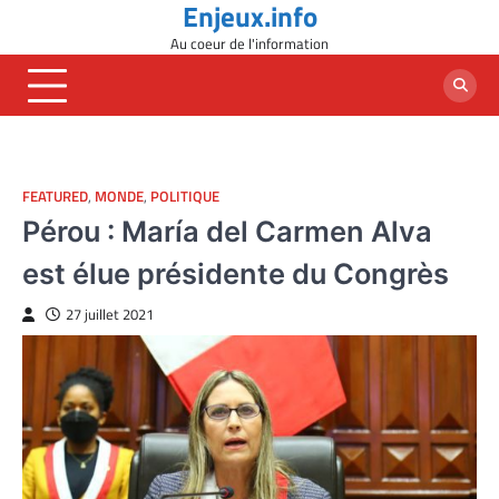
Enjeux.info
Skip
to
Au coeur de l'information
content
FEATURED
,
MONDE
,
POLITIQUE
Pérou : María del Carmen Alva
est élue présidente du Congrès
27 juillet 2021