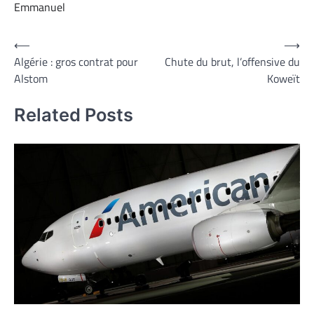
Emmanuel
Navigation
⟵
⟶
Algérie : gros contrat pour
Chute du brut, l’offensive du
de
Alstom
Koweït
l’article
Related Posts