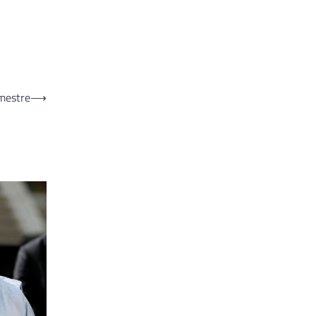
imestre
⟶