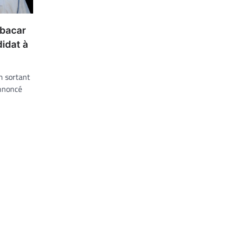
ubacar
didat à
n sortant
annoncé