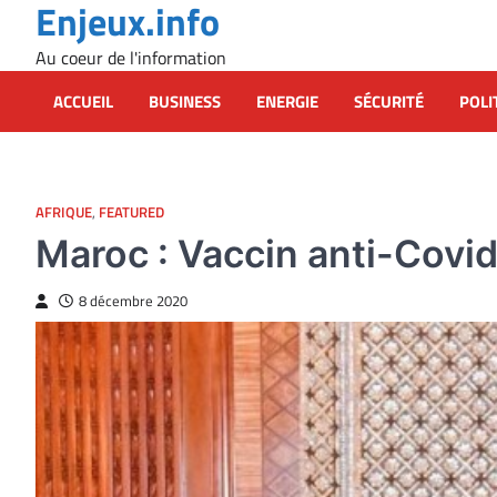
Enjeux.info
Skip
to
Au coeur de l'information
content
ACCUEIL
BUSINESS
ENERGIE
SÉCURITÉ
POLI
AFRIQUE
,
FEATURED
Maroc : Vaccin anti-Covid
8 décembre 2020