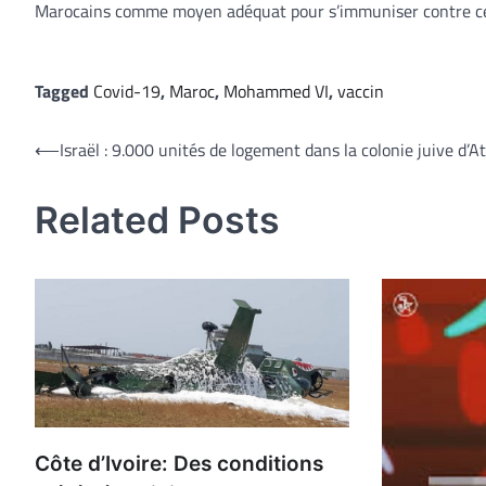
Marocains comme moyen adéquat pour s’immuniser contre ce
Tagged
Covid-19
,
Maroc
,
Mohammed VI
,
vaccin
Navigation
⟵
Israël : 9.000 unités de logement dans la colonie juive d’A
de
Related Posts
l’article
Côte d’Ivoire: Des conditions