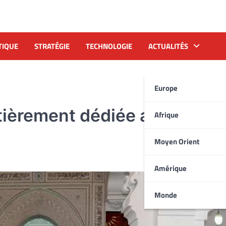
TIQUE
STRATÉGIE
TECHNOLOGIE
ACTUALITÉS
Europe
tièrement dédiée aux Oulé
Afrique
Moyen Orient
Amérique
Monde