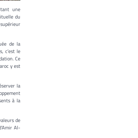
ntant une
ituelle du
 supérieur
uée de la
, c’est le
dation. Ce
aroc y est
éserver la
eloppement
sents à la
valeurs de
d’Amir Al-