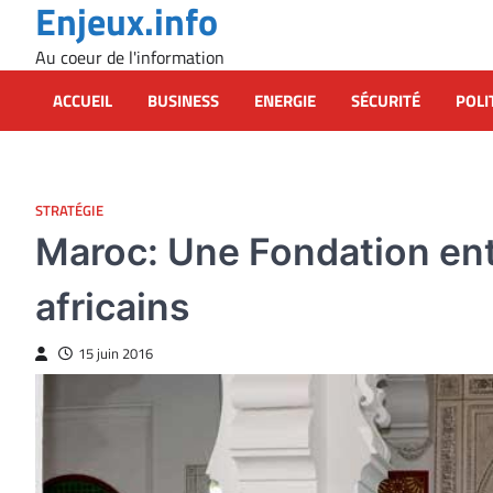
Enjeux.info
Skip
to
Au coeur de l'information
content
ACCUEIL
BUSINESS
ENERGIE
SÉCURITÉ
POLI
STRATÉGIE
Maroc: Une Fondation en
africains
15 juin 2016