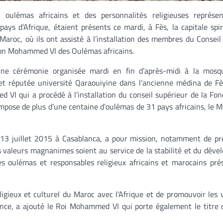
 oulémas africains et des personnalités religieuses représe
pays d’Afrique, étaient présents ce mardi, à Fès, la capitale spir
roc, où ils ont assisté à l’installation des membres du Conseil
ion Mohammed VI des Oulémas africains.
une cérémonie organisée mardi en fin d’après-midi à la mosq
et réputée université Qaraouiyine dans l’ancienne médina de Fès
VI qui a procédé à l’installation du conseil supérieur de la Fon
mpose de plus d’une centaine d’oulémas de 31 pays africains, le M
13 juillet 2015 à Casablanca, a pour mission, notamment de pr
es valeurs magnanimes soient au service de la stabilité et du dév
s oulémas et responsables religieux africains et marocains pré
ligieux et culturel du Maroc avec l’Afrique et de promouvoir les 
ence, a ajouté le Roi Mohammed VI qui porte également le titre 