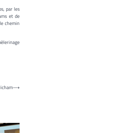
s, par les
mams et de
 le chemin
pèlerinage
 Hicham
⟶