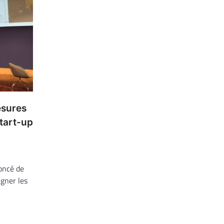
esures
tart-up
oncé de
gner les