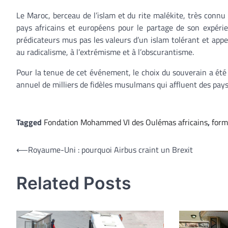
Le Maroc, berceau de l’islam et du rite malékite, très connu p
pays africains et européens pour le partage de son expéri
prédicateurs mus pas les valeurs d’un islam tolérant et app
au radicalisme, à l’extrémisme et à l’obscurantisme.
Pour la tenue de cet événement, le choix du souverain a été p
annuel de milliers de fidèles musulmans qui affluent des pay
Tagged
Fondation Mohammed VI des Oulémas africains
,
form
Navigation
⟵
Royaume-Uni : pourquoi Airbus craint un Brexit
de
Related Posts
l’article