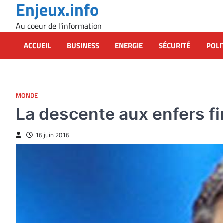
Enjeux.info
Skip
to
Au coeur de l'information
content
ACCUEIL
BUSINESS
ENERGIE
SÉCURITÉ
POLI
MONDE
La descente aux enfers f
16 juin 2016