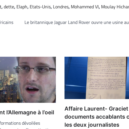
t
,
dette
,
Elaph
,
Etats-Unis
,
Londres
,
Mohammed VI
,
Moulay Hich
ricains
Le britannique Jaguar Land Rover ouvre une usine au
Affaire Laurent- Graciet
t l’Allemagne à l’oeil
documents accablants 
nformations dévoilées
les deux journalistes