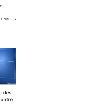
am
 Brésil
⟶
 : des
contre