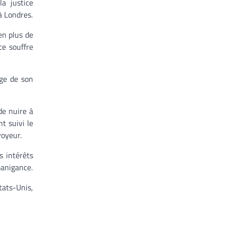
a justice
à Londres.
en plus de
ce souffre
ge de son
de nuire à
 suivi le
voyeur.
s intérêts
manigance.
tats-Unis,