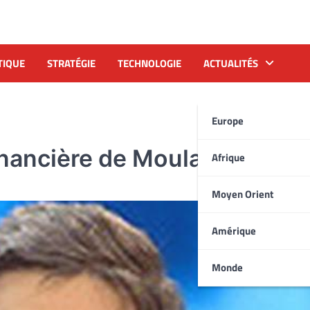
TIQUE
STRATÉGIE
TECHNOLOGIE
ACTUALITÉS
Europe
inancière de Moulay Hicham
Afrique
Moyen Orient
Amérique
Monde