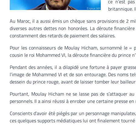
ce n’est pas
britannique. 
Au Maroc, il a aussi émis un chèque sans provisions de 2 mi
diverses autres dettes non honorées. La déroute financièr
constamment des retards de paiement des salaires.
Pour les connaisseurs de Moulay Hicham, surnommé le « p
cousin le roi Mohammed VI, la déroute financière du prince n’
Pendant des années, il a dilapidé une fortune à payer grasse
l’image de Mohammed VI et de son entourage. Des noms tel
dessein du prince rouge, avant de laisser tomber leur bailleur 
Pourtant, Moulay Hicham ne se lasse pas de s’attaquer au ce
personnels. Il a ainsi réussi à enrober une certaine presse e
Conscients d’avoir été piégés par un personnage manipulateur 
ces quelques supports médiatiques lui ont finalement tourné 