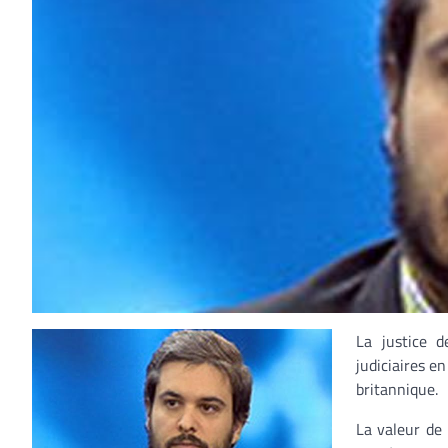
La justice 
judiciaires e
britannique.
La valeur de 