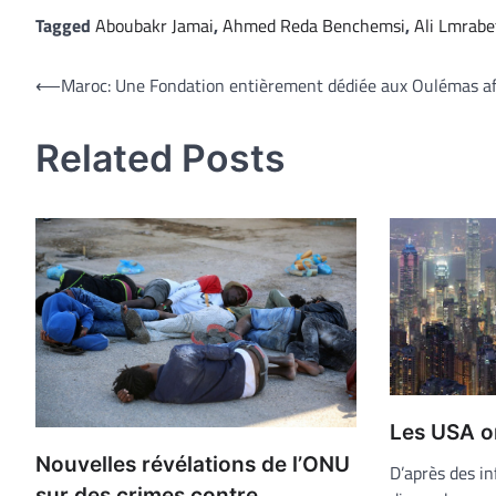
Tagged
Aboubakr Jamai
,
Ahmed Reda Benchemsi
,
Ali Lmrabe
Navigation
⟵
Maroc: Une Fondation entièrement dédiée aux Oulémas af
de
Related Posts
l’article
Les USA on
Nouvelles révélations de l’ONU
D’après des i
sur des crimes contre