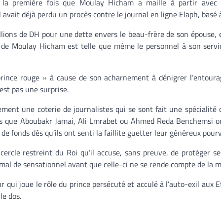
 la première fois que Moulay Hicham a maille à partir avec l
Il avait déjà perdu un procès contre le journal en ligne Elaph, basé 
llions de DH pour une dette envers le beau-frère de son épouse, 
e de Moulay Hicham est telle que même le personnel à son servi
rince rouge » à cause de son acharnement à dénigrer l’entoura
est pas une surprise.
ment une coterie de journalistes qui se sont fait une spécialité 
s que Aboubakr Jamai, Ali Lmrabet ou Ahmed Reda Benchemsi ont
de fonds dès qu’ils ont senti la faillite guetter leur généreux pour
rcle restreint du Roi qu’il accuse, sans preuve, de protéger se
n mal de sensationnel avant que celle-ci ne se rende compte de la 
qui joue le rôle du prince persécuté et acculé à l’auto-exil aux E
le dos.