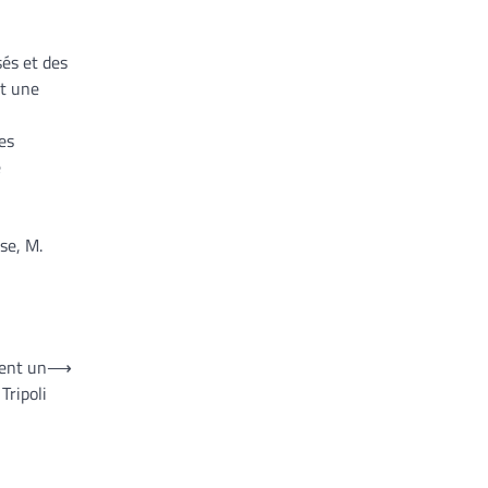
sés et des
et une
es
e
se, M.
uent un
⟶
Tripoli