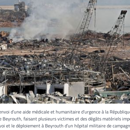
nvoi d’une aide médicale et humanitaire d’urgence à la Républiqu
de Beyrouth, faisant plusieurs victimes et des dégâts matériels imp
voi et le déploiement à Beyrouth d’un hôpital militaire de campag