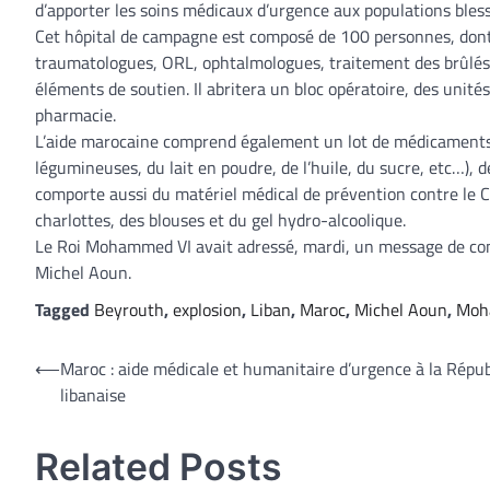
d’apporter les soins médicaux d’urgence aux populations bless
Cet hôpital de campagne est composé de 100 personnes, dont 
traumatologues, ORL, ophtalmologues, traitement des brûlés, 
éléments de soutien. Il abritera un bloc opératoire, des unités 
pharmacie.
L’aide marocaine comprend également un lot de médicaments 
légumineuses, du lait en poudre, de l’huile, du sucre, etc…), 
comporte aussi du matériel médical de prévention contre le 
charlottes, des blouses et du gel hydro-alcoolique.
Le Roi Mohammed VI avait adressé, mardi, un message de con
Michel Aoun.
Tagged
Beyrouth
,
explosion
,
Liban
,
Maroc
,
Michel Aoun
,
Moh
Navigation
⟵
Maroc : aide médicale et humanitaire d’urgence à la Répu
libanaise
de
l’article
Related Posts