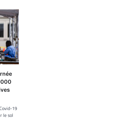
urnée
0 000
ives
 Covid-19
 le sol