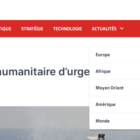
TIQUE
STRATÉGIE
TECHNOLOGIE
ACTUALITÉS
Europe
humanitaire d’urgence à la
Afrique
Moyen Orient
Amérique
Monde