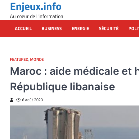
Enjeux.info
Skip
to
Au coeur de l'information
content
ACCUEIL
BUSINESS
ENERGIE
SÉCURITÉ
POLI
FEATURED
,
MONDE
Maroc : aide médicale et 
République libanaise
6 août 2020