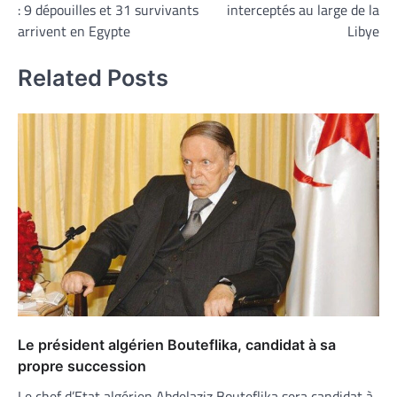
: 9 dépouilles et 31 survivants
interceptés au large de la
l’article
arrivent en Egypte
Libye
Related Posts
Le président algérien Bouteflika, candidat à sa
propre succession
Le chef d’Etat algérien Abdelaziz Bouteflika sera candidat à