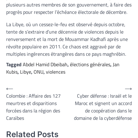
plusieurs autres membres de son gouvernement, à faire des
progrès pour respecter l’échéance électorale de décembre.
La Libye, où un cessez-le-feu est observé depuis octobre,
tente de s’extraire d’une décennie de violences depuis le
renversement et la mort de Mouammar Kadhafi après une
révolte populaire en 2011. Ce chaos est aggravé par de
multiples ingérences étrangères dans ce pays maghrébin.
Tagged
Abdel Hamid Dbeibah
,
élections générales
,
Jan
Kubis
,
Libye
,
ONU
,
violences
Navigation
⟵
⟶
Colombie : Affaire des 127
Cyber défense : Israël et le
de
meurtres et disparitions
Maroc et signent un accord
l’article
forcées dans la région des
de coopération dans le
Caraïbes
domaine de la cyberdéfense
Related Posts