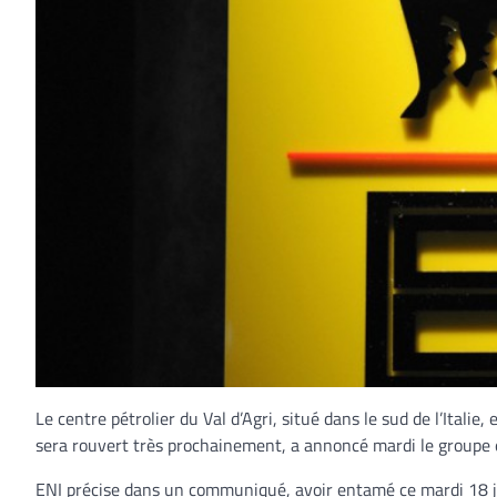
Le centre pétrolier du Val d’Agri, situé dans le sud de l’Italie,
sera rouvert très prochainement, a annoncé mardi le groupe é
ENI précise dans un communiqué, avoir entamé ce mardi 18 juil