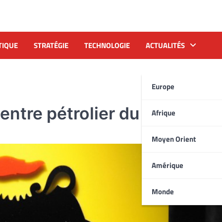
TIQUE
STRATÉGIE
TECHNOLOGIE
ACTUALITÉS
Europe
centre pétrolier du Val d’Agri
Afrique
Moyen Orient
Amérique
Monde