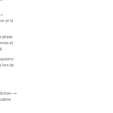
 «
on et la
la phase
onnes et
é.
équestre
 lors de
diction
⟶
 cabine