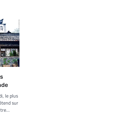
us
nde
, le plus
étend sur
ntre…