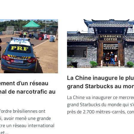
La Chine inaugure le pl
ment d’un réseau
grand Starbucks au mo
nal de narcotrafic au
La Chine va inaugurer ce mercredi
grand Starbucks du monde qui s’
l’ordre brésiliennes ont
près de 2.700 mètres-carrés, co
i, avoir mené une grande
tre un réseau international
c et…