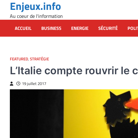
Enjeux.info
Skip
to
Au coeur de l'information
content
ACCUEIL
BUSINESS
ENERGIE
SÉCURITÉ
POLI
FEATURED
,
STRATÉGIE
L’Italie compte rouvrir le 
19 juillet 2017