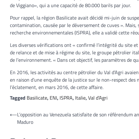
de Viggiano», qui a une capacité de 80.000 barils par jour.
Pour rappel, la région Basilicate avait décidé mi-juin de susp
contamination, causée par le déversement de cuves ». Mais, sui
recherche environnementales (ISPRA), elle a validé cette réo
Les diverses vérifications ont « confirmé l’intégrité du site et
de relance et de mise à régime du site, le groupe pétrolier it
de l’environnement. « Dans cet objectif, les paramètres de qual
En 2016, les activités au centre pétrolier du Val d’Agri avai
en raison d’une enquête de la justice sur le non-respect des 
l’éclatement, en mars 2016, de cette affaire.
Tagged
Basilicate
,
ENI
,
ISPRA
,
Italie
,
Val d’Agri
Navigation
⟵
L’opposition au Venezuela satisfaite de son référendum an
Maduro
de
l’article