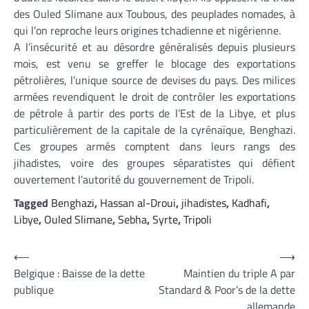
des Ouled Slimane aux Toubous, des peuplades nomades, à
qui l’on reproche leurs origines tchadienne et nigérienne.
A l’insécurité et au désordre généralisés depuis plusieurs
mois, est venu se greffer le blocage des exportations
pétrolières, l’unique source de devises du pays. Des milices
armées revendiquent le droit de contrôler les exportations
de pétrole à partir des ports de l’Est de la Libye, et plus
particulièrement de la capitale de la cyrénaïque, Benghazi.
Ces groupes armés comptent dans leurs rangs des
jihadistes, voire des groupes séparatistes qui défient
ouvertement l’autorité du gouvernement de Tripoli.
Tagged
Benghazi
,
Hassan al-Droui
,
jihadistes
,
Kadhafi
,
Libye
,
Ouled Slimane
,
Sebha
,
Syrte
,
Tripoli
Navigation
⟵
⟶
Belgique : Baisse de la dette
Maintien du triple A par
de
publique
Standard & Poor’s de la dette
l’article
allemande