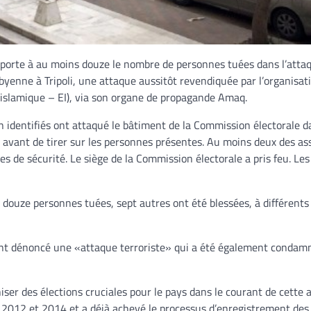
i porte à au moins douze le nombre de personnes tuées dans l’atta
byenne à Tripoli, une attaque aussitôt revendiquée par l’organisat
 islamique – EI), via son organe de propagande Amaq.
n identifiés ont attaqué le bâtiment de la Commission électorale d
 avant de tirer sur les personnes présentes. Au moins deux des ass
es de sécurité. Le siège de la Commission électorale a pris feu. Les
es douze personnes tuées, sept autres ont été blessées, à différent
nt dénoncé une «attaque terroriste» qui a été également condamn
ser des élections cruciales pour le pays dans le courant de cette 
en 2012 et 2014 et a déjà achevé le processus d’enregistrement des