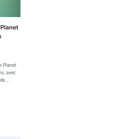
Planet
s
e Planet
is, avec
 de…