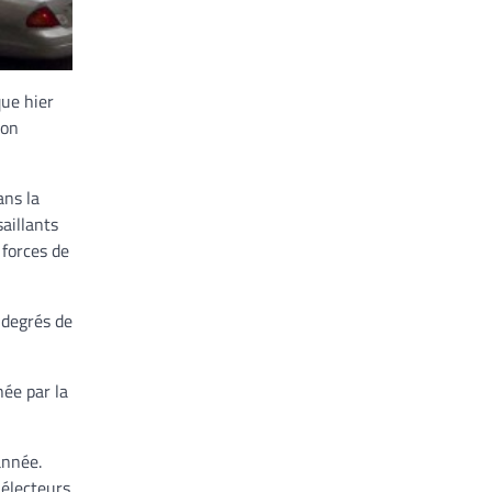
que hier
ion
ans la
aillants
 forces de
s degrés de
ée par la
année.
 électeurs