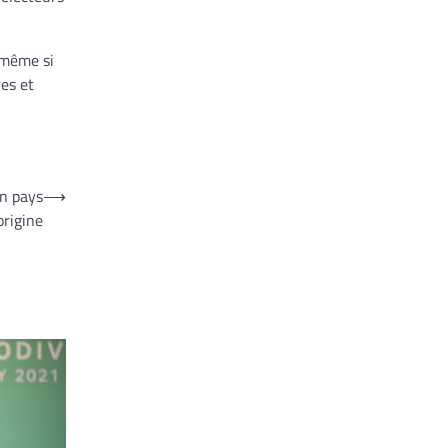
 même si
res et
n pays
⟶
origine