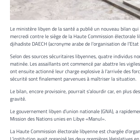
Le ministère libyen de la santé a publié un nouveau bilan qu
mercredi contre le siège de la Haute Commission électorale li
djihadiste DAECH (acronyme arabe de l’organisation de l’Etat
Selon des sources sécuritaires libyennes, quatre individus no
matinée. Les assaillants ont commencé par abattre les vigiles
ont ensuite actionné leur charge explosive à l’arrivée des forc
sécurité sont finalement parvenues à maîtriser la situation.
Le bilan, encore provisoire, pourrait s’alourdir car, en plus d
gravité.
Le gouvernement libyen d’union nationale (GNA), a rapideme
Mission des Nations unies en Libye «Manul».
La Haute Commission électorale libyenne est chargée d’organi
L’institution avait organisé les deux premières législatives 