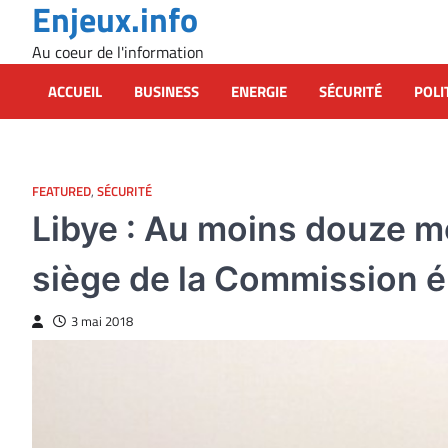
Enjeux.info
Skip
to
Au coeur de l'information
content
ACCUEIL
BUSINESS
ENERGIE
SÉCURITÉ
POLI
FEATURED
,
SÉCURITÉ
Libye : Au moins douze mo
siège de la Commission é
3 mai 2018