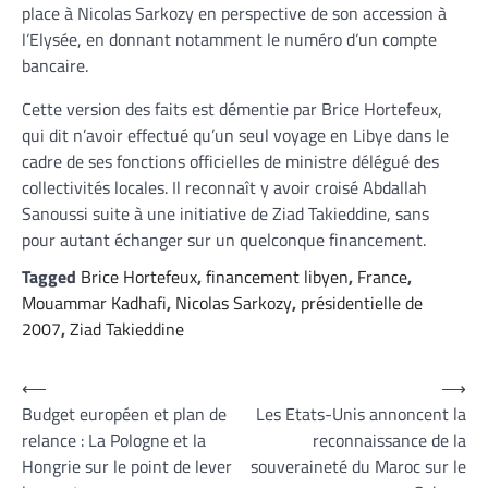
place à Nicolas Sarkozy en perspective de son accession à
l’Elysée, en donnant notamment le numéro d’un compte
bancaire.
Cette version des faits est démentie par Brice Hortefeux,
qui dit n’avoir effectué qu’un seul voyage en Libye dans le
cadre de ses fonctions officielles de ministre délégué des
collectivités locales. Il reconnaît y avoir croisé Abdallah
Sanoussi suite à une initiative de Ziad Takieddine, sans
pour autant échanger sur un quelconque financement.
Tagged
Brice Hortefeux
,
financement libyen
,
France
,
Mouammar Kadhafi
,
Nicolas Sarkozy
,
présidentielle de
2007
,
Ziad Takieddine
Navigation
⟵
⟶
Budget européen et plan de
Les Etats-Unis annoncent la
de
relance : La Pologne et la
reconnaissance de la
l’article
Hongrie sur le point de lever
souveraineté du Maroc sur le