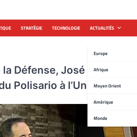
TIQUE
STRATÉGIE
TECHNOLOGIE
ACTUALITÉS
Europe
 la Défense, José Bono qual
Afrique
u Polisario à l’Union Africa
Moyen Orient
Amérique
Monde