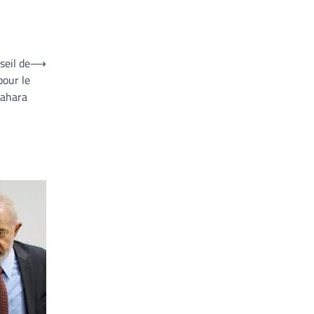
seil de
⟶
pour le
ahara