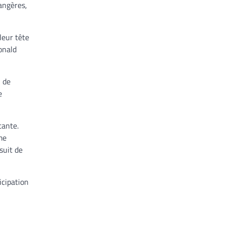
angères,
leur tête
onald
, de
e
tante.
me
suit de
icipation