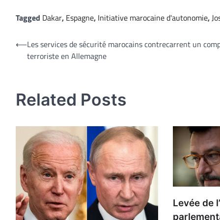
Tagged
Dakar
,
Espagne
,
Initiative marocaine d'autonomie
,
Jo
Navigation
⟵
Les services de sécurité marocains contrecarrent un comp
terroriste en Allemagne
de
l’article
Related Posts
Levée de 
parlementa