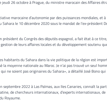
re jeudi 26 octobre à Prague, du ministre marocain des Affaires étr
nitiative marocaine d’autonomie par des puissances mondiales, et à 
 du Sahara le 10 décembre 2020 sous le mandat de l’ex-président D
en président du Congrès des députés espagnol, a fait état à ce titre
a gestion de leurs affaires locales et du développement soutenu qu
s habitants du Sahara dans la vie politique de la région est impor
sé la moyenne nationale au Maroc. Je n’ai pas trouvé un seul hom
 qui ne soient pas originaires du Sahara», a détaillé José Bono qui 
en septembre 2022 à Las Palmas, aux Iles Canaries, connaît la part
atine, de chercheurs internationaux, d’experts internationaux, de
d du Royaume.