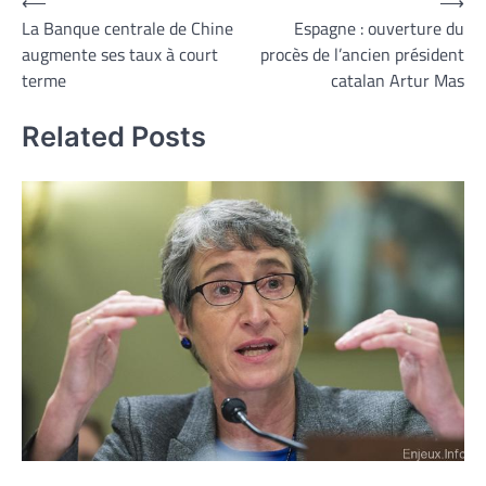
Navigation
⟵
⟶
La Banque centrale de Chine
Espagne : ouverture du
de
augmente ses taux à court
procès de l’ancien président
l’article
terme
catalan Artur Mas
Related Posts