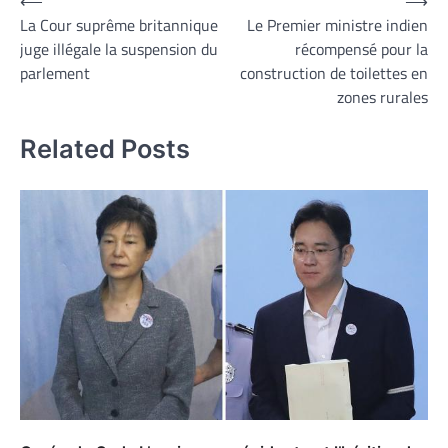
Navigation
⟵
⟶
La Cour suprême britannique
Le Premier ministre indien
de
juge illégale la suspension du
récompensé pour la
l’article
parlement
construction de toilettes en
zones rurales
Related Posts