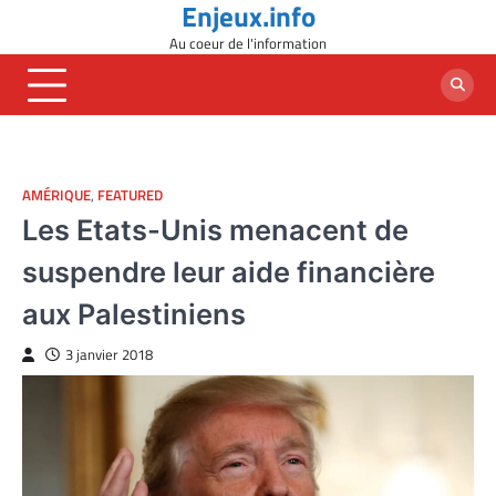
Enjeux.info
Skip
to
Au coeur de l'information
content
AMÉRIQUE
,
FEATURED
Les Etats-Unis menacent de
suspendre leur aide financière
aux Palestiniens
3 janvier 2018