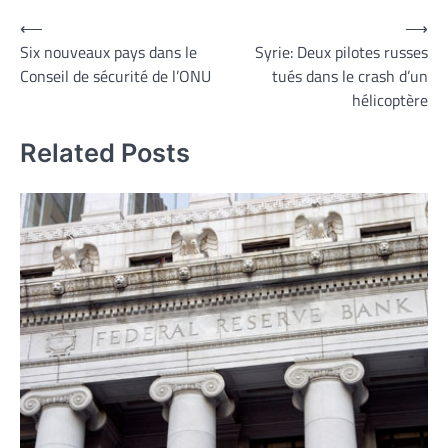
Navigation
⟵
⟶
Six nouveaux pays dans le
Syrie: Deux pilotes russes
de
Conseil de sécurité de l’ONU
tués dans le crash d’un
l’article
hélicoptère
Related Posts