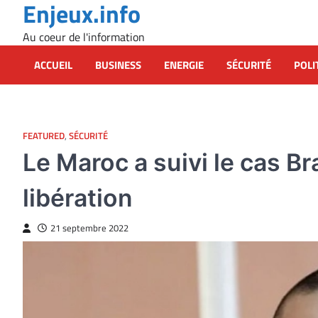
Enjeux.info
Skip
to
Au coeur de l'information
content
ACCUEIL
BUSINESS
ENERGIE
SÉCURITÉ
POLI
FEATURED
,
SÉCURITÉ
Le Maroc a suivi le cas B
libération
21 septembre 2022