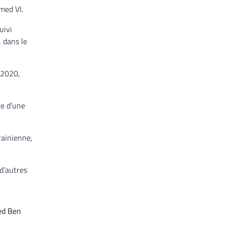
med VI.
uivi
, dans le
 2020,
re d’une
rainienne,
 d’autres
d Ben