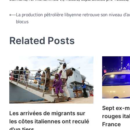
Navigation
⟵
La production pétrolière libyenne retrouve son niveau d’a
blocus
de
l’article
Related Posts
Sept ex-m
Les arrivées de migrants sur
rouges ita
les côtes italiennes ont reculé
France
d’un tiers