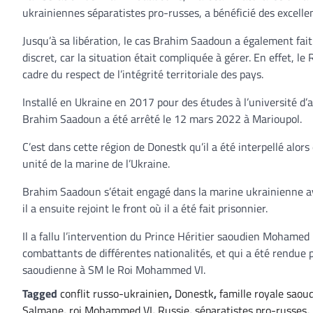
ukrainiennes séparatistes pro-russes, a bénéficié des excelle
Jusqu’à sa libération, le cas Brahim Saadoun a également fait 
discret, car la situation était compliquée à gérer. En effet, 
cadre du respect de l’intégrité territoriale des pays.
Installé en Ukraine en 2017 pour des études à l’université d’
Brahim Saadoun a été arrêté le 12 mars 2022 à Marioupol.
C’est dans cette région de Donestk qu’il a été interpellé alor
unité de la marine de l’Ukraine.
Brahim Saadoun s’était engagé dans la marine ukrainienne av
il a ensuite rejoint le front où il a été fait prisonnier.
Il a fallu l’intervention du Prince Héritier saoudien Mohamed 
combattants de différentes nationalités, et qui a été rendue po
saoudienne à SM le Roi Mohammed VI.
Tagged
conflit russo-ukrainien
,
Donestk
,
famille royale saou
Salmane
,
roi Mohammed VI
,
Russie
,
séparatistes pro-russes
,