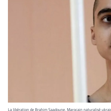
La libération de Brahim Saadoune, Marocain naturalisé ukraini