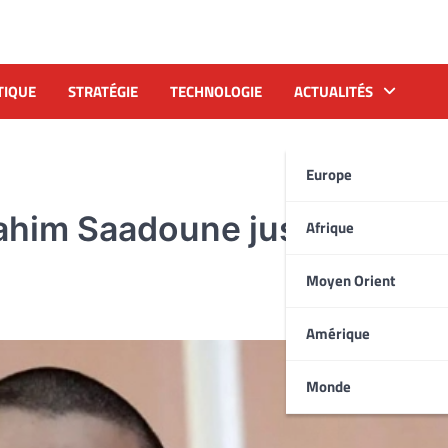
TIQUE
STRATÉGIE
TECHNOLOGIE
ACTUALITÉS
Europe
rahim Saadoune jusqu’à sa
Afrique
Moyen Orient
Amérique
Monde