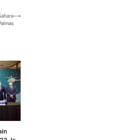
 Sahara
⟶
 Palmas
ain