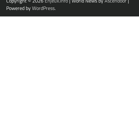
Copyright © 2026
Enjeux.info
| World News by
Ascendoor
|
Powered by
WordPress
.