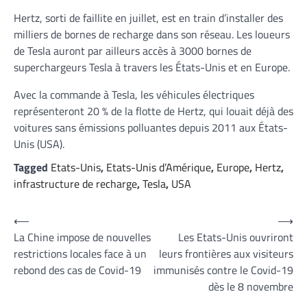
Hertz, sorti de faillite en juillet, est en train d’installer des
milliers de bornes de recharge dans son réseau. Les loueurs
de Tesla auront par ailleurs accès à 3000 bornes de
superchargeurs Tesla à travers les États-Unis et en Europe.
Avec la commande à Tesla, les véhicules électriques
représenteront 20 % de la flotte de Hertz, qui louait déjà des
voitures sans émissions polluantes depuis 2011 aux États-
Unis (USA).
Tagged
Etats-Unis
,
Etats-Unis d’Amérique
,
Europe
,
Hertz
,
infrastructure de recharge
,
Tesla
,
USA
Navigation
⟵
⟶
La Chine impose de nouvelles
Les Etats-Unis ouvriront
de
restrictions locales face à un
leurs frontières aux visiteurs
l’article
rebond des cas de Covid-19
immunisés contre le Covid-19
dès le 8 novembre