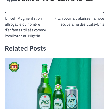
Navigation
⟵
⟶
Unicef : Augmentation
Fitch pourrait abaisser la note
de
effroyable du nombre
souveraine des Etats-Unis
l’article
d’enfants utilisés comme
kamikazes au Nigeria
Related Posts