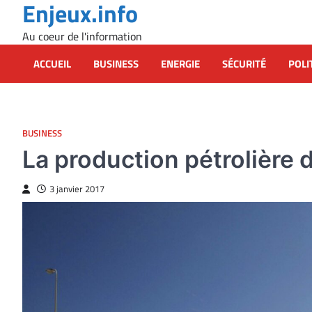
Enjeux.info
Skip
to
Au coeur de l'information
content
ACCUEIL
BUSINESS
ENERGIE
SÉCURITÉ
POLI
BUSINESS
La production pétrolière 
3 janvier 2017