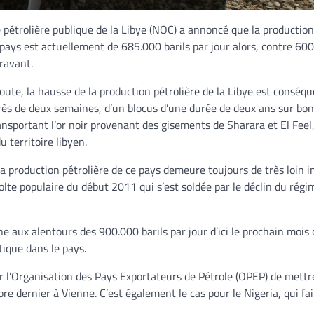
pétrolière publique de la Libye (NOC) a annoncé que la production
 pays est actuellement de 685.000 barils par jour alors, contre 600
ravant.
ute, la hausse de la production pétrolière de la Libye est conséqu
 près de deux semaines, d’un blocus d’une durée de deux ans sur b
ansportant l’or noir provenant des gisements de Sharara et El Feel,
u territoire libyen.
la production pétrolière de ce pays demeure toujours de très loin i
évolte populaire du début 2011 qui s’est soldée par le déclin du régi
 aux alentours des 900.000 barils par jour d’ici le prochain mois
itique dans le pays.
par l’Organisation des Pays Exportateurs de Pétrole (OPEP) de mettr
e dernier à Vienne. C’est également le cas pour le Nigeria, qui fai