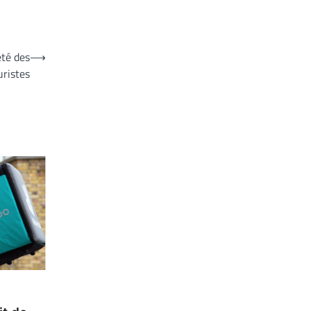
eté des
⟶
uristes