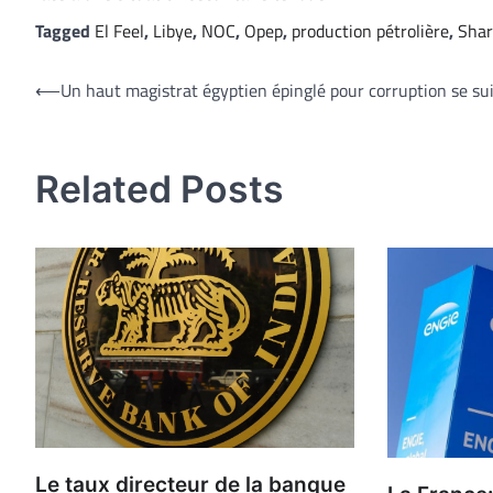
Tagged
El Feel
,
Libye
,
NOC
,
Opep
,
production pétrolière
,
Shar
Navigation
⟵
Un haut magistrat égyptien épinglé pour corruption se su
de
l’article
Related Posts
Le taux directeur de la banque