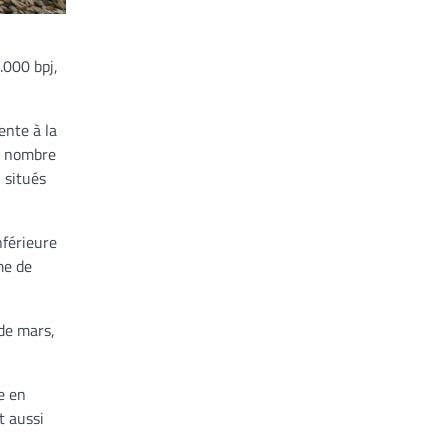
.000 bpj,
ente à la
on nombre
 situés
nférieure
me de
 de mars,
e en
t aussi