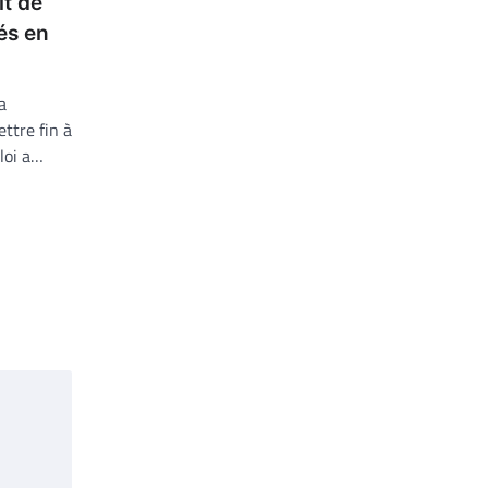
it de
tés en
a
ttre fin à
 loi a…