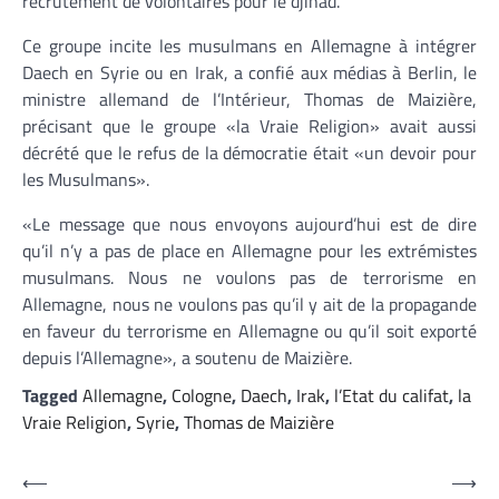
recrutement de volontaires pour le djihad.
Ce groupe incite les musulmans en Allemagne à intégrer
Daech en Syrie ou en Irak, a confié aux médias à Berlin, le
ministre allemand de l’Intérieur, Thomas de Maizière,
précisant que le groupe «la Vraie Religion» avait aussi
décrété que le refus de la démocratie était «un devoir pour
les Musulmans».
«Le message que nous envoyons aujourd’hui est de dire
qu’il n’y a pas de place en Allemagne pour les extrémistes
musulmans. Nous ne voulons pas de terrorisme en
Allemagne, nous ne voulons pas qu’il y ait de la propagande
en faveur du terrorisme en Allemagne ou qu’il soit exporté
depuis l’Allemagne», a soutenu de Maizière.
Tagged
Allemagne
,
Cologne
,
Daech
,
Irak
,
l’Etat du califat
,
la
Vraie Religion
,
Syrie
,
Thomas de Maizière
Navigation
⟵
⟶