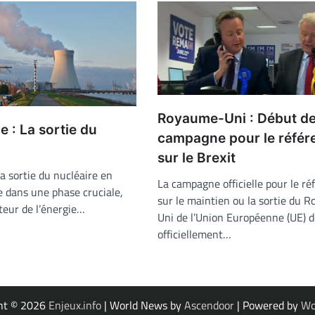
Royaume-Uni : Début d
e : La sortie du
campagne pour le réfé
sur le Brexit
la sortie du nucléaire en
La campagne officielle pour le r
e dans une phase cruciale,
sur le maintien ou la sortie du 
teur de l’énergie…
Uni de l’Union Européenne (UE) 
officiellement…
ht © 2026
Enjeux.info
| World News by
Ascendoor
| Powered by
Wo