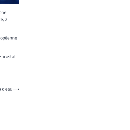
zone
é, a
uropéenne
 Eurostat
s d’eau
⟶