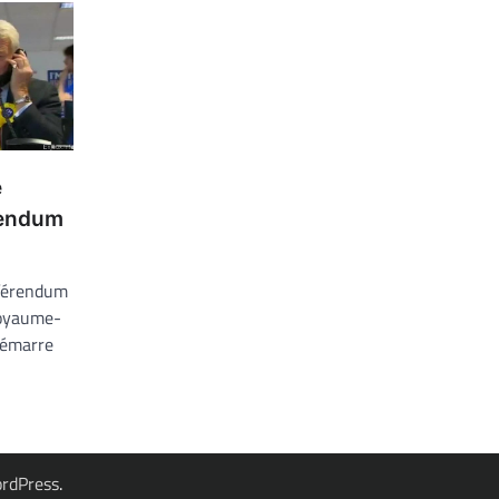
e
rendum
éférendum
Royaume-
démarre
rdPress
.