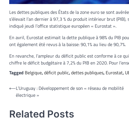
Les dettes publiques des États de la zone euro se sont avérée
s’élevait l’an dernier à 97,3 % du produit intérieur brut (PIB)
indiqué jeudi l’office statistique européen « Eurostat ».
En avril, Eurostat estimait la dette publique à 98% du PIB po
ont également été revus à la baisse: 90,1% au lieu de 90,7%.
En revanche, l’ampleur du déficit public est conforme à ce q
chiffre le déficit budgétaire à 7,2% du PIB en 2020. Pour l’ense
Tagged
Belgique
,
déficit public
,
dettes publiques
,
Eurostat
,
U
Navigation
⟵
L’Uruguay : Développement de son « réseau de mobilité
électrique »
de
l’article
Related Posts