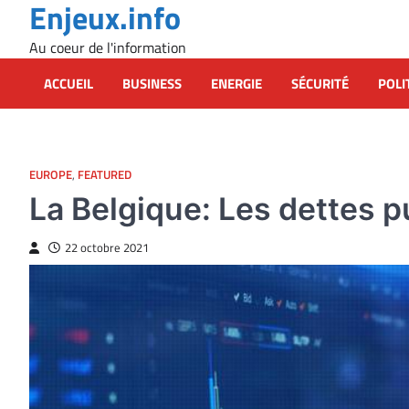
Enjeux.info
Skip
to
Au coeur de l'information
content
ACCUEIL
BUSINESS
ENERGIE
SÉCURITÉ
POLI
EUROPE
,
FEATURED
La Belgique: Les dettes p
22 octobre 2021