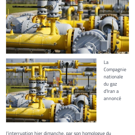
La
Compagnie
nationale
du gaz
d’Iran a
annoncé
l’interruption hier dimanche, par son homologue du