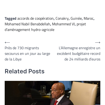
Tagged
accords de coopération
,
Conakry
,
Guinée
,
Maroc
,
Mohamed Nabil Benabdellah
,
Mohammed VI
,
projet
d’aménagement hydro-agricole
Navigation
⟵
⟶
Près de 730 migrants
L’Allemagne enregistre un
de
secourus en un jour au large
excédent budgétaire record
l’article
de la Libye
de 24 milliards d’euros
Related Posts