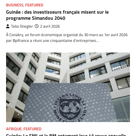
BUSINESS
,
FEATURED
Guinée : des investisseurs français misent sur le
programme Simandou 2040
Talia Stiegler
2 avril 2026
À Conakry, un forum économique organisé du 30 mars au 1er avril 2026
par Bpifrance a réuni une cinquantaine d’entreprises…
AFRIQUE
,
FEATURED
Guinée: Le FMI et la BM entament leur 4è revue annuelle