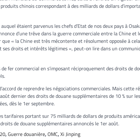
roduits chinois correspondant à des milliards de dollars d’import
auquel étaient parvenus les chefs d’Etat de nos deux pays à Osak
annonce d’une trêve dans la guerre commerciale entre la Chine et l
r que « la Chine est très mécontente et résolument opposée à cela
ses droits et intérêts légitimes », peut-on lire dans un communi
as de fer commercial en s’imposant réciproquement des droits de d
ls.
 d’accord de reprendre les négociations commerciales. Mais cette r
r août dernier des droits de douane supplémentaires de 10 % sur le
nées, dès le 1er septembre.
s tarifaires portant sur 75 milliards de dollars de produits américa
s droits de douane supplémentaires annoncés le 1er août.
20
,
Guerre douanière
,
OMC
,
Xi Jinping