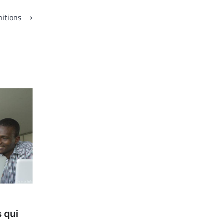
nitions
⟶
 qui