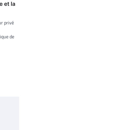
e et la
ur privé
ique de