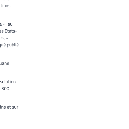
ations
a », au
es Etats-
 ». «
qué publié
ouane
ésolution
s 300
ins et sur