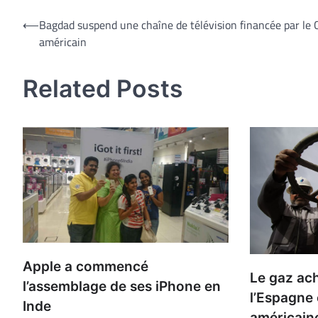
Navigation
⟵
Bagdad suspend une chaîne de télévision financée par le 
américain
de
l’article
Related Posts
Apple a commencé
Le gaz ac
l’assemblage de ses iPhone en
l’Espagne 
Inde
américain