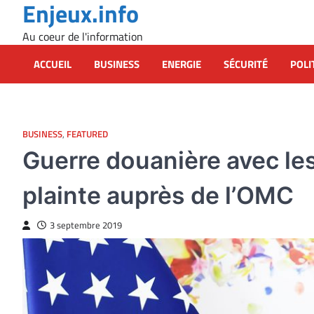
Enjeux.info
Skip
to
Au coeur de l'information
content
ACCUEIL
BUSINESS
ENERGIE
SÉCURITÉ
POLI
BUSINESS
,
FEATURED
Guerre douanière avec les
plainte auprès de l’OMC
3 septembre 2019