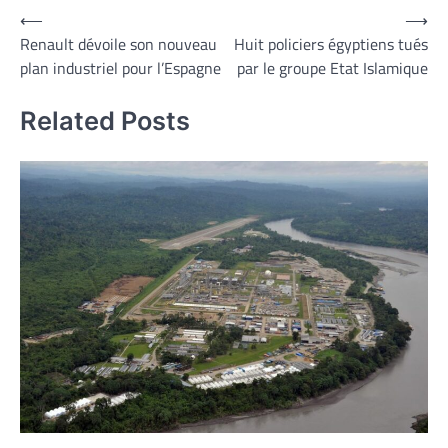
Navigation
⟵
⟶
Renault dévoile son nouveau
Huit policiers égyptiens tués
de
plan industriel pour l’Espagne
par le groupe Etat Islamique
l’article
Related Posts