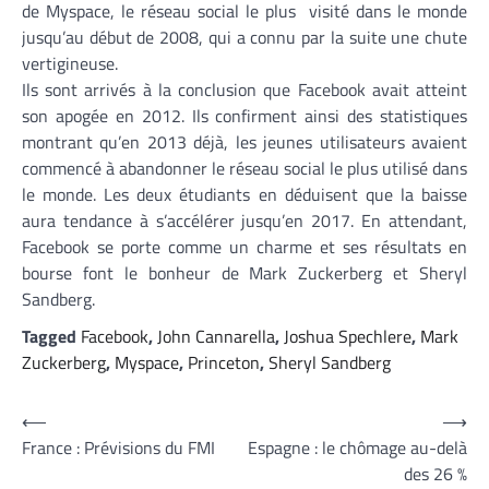
de Myspace, le réseau social le plus visité dans le monde
jusqu’au début de 2008, qui a connu par la suite une chute
vertigineuse.
Ils sont arrivés à la conclusion que Facebook avait atteint
son apogée en 2012. Ils confirment ainsi des statistiques
montrant qu’en 2013 déjà, les jeunes utilisateurs avaient
commencé à abandonner le réseau social le plus utilisé dans
le monde. Les deux étudiants en déduisent que la baisse
aura tendance à s’accélérer jusqu’en 2017. En attendant,
Facebook se porte comme un charme et ses résultats en
bourse font le bonheur de Mark Zuckerberg et Sheryl
Sandberg.
Tagged
Facebook
,
John Cannarella
,
Joshua Spechlere
,
Mark
Zuckerberg
,
Myspace
,
Princeton
,
Sheryl Sandberg
Navigation
⟵
⟶
France : Prévisions du FMI
Espagne : le chômage au-delà
de
des 26 %