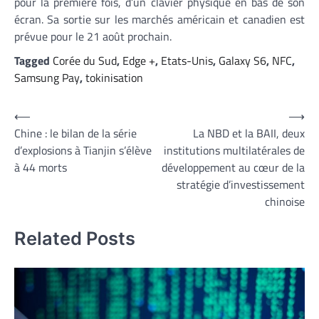
pour la première fois, d’un clavier physique en bas de son
écran. Sa sortie sur les marchés américain et canadien est
prévue pour le 21 août prochain.
Tagged
Corée du Sud
,
Edge +
,
Etats-Unis
,
Galaxy S6
,
NFC
,
Samsung Pay
,
tokinisation
Navigation
⟵
⟶
Chine : le bilan de la série
La NBD et la BAII, deux
de
d’explosions à Tianjin s’élève
institutions multilatérales de
l’article
à 44 morts
développement au cœur de la
stratégie d’investissement
chinoise
Related Posts