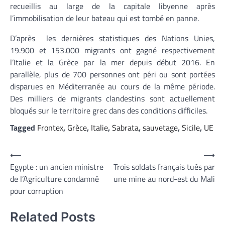
recueillis au large de la capitale libyenne après
l’immobilisation de leur bateau qui est tombé en panne.
D’après les dernières statistiques des Nations Unies,
19.900 et 153.000 migrants ont gagné respectivement
l’Italie et la Grèce par la mer depuis début 2016. En
parallèle, plus de 700 personnes ont péri ou sont portées
disparues en Méditerranée au cours de la même période.
Des milliers de migrants clandestins sont actuellement
bloqués sur le territoire grec dans des conditions difficiles.
Tagged
Frontex
,
Grèce
,
Italie
,
Sabrata
,
sauvetage
,
Sicile
,
UE
Navigation
⟵
⟶
Egypte : un ancien ministre
Trois soldats français tués par
de
de l’Agriculture condamné
une mine au nord-est du Mali
l’article
pour corruption
Related Posts