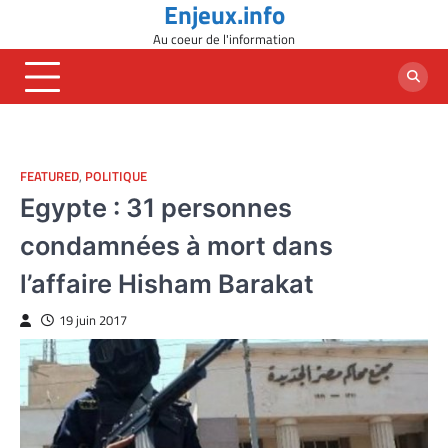
Enjeux.info
Skip
to
Au coeur de l'information
content
FEATURED
,
POLITIQUE
Egypte : 31 personnes
condamnées à mort dans
l’affaire Hisham Barakat
19 juin 2017