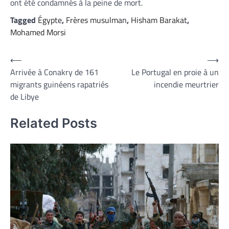
ont été condamnés à la peine de mort.
Tagged
Égypte
,
Frères musulman
,
Hisham Barakat
,
Mohamed Morsi
Navigation
⟵
⟶
Arrivée à Conakry de 161
Le Portugal en proie à un
de
migrants guinéens rapatriés
incendie meurtrier
l’article
de Libye
Related Posts