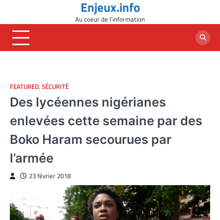
Enjeux.info
Skip
to
Au coeur de l'information
content
FEATURED
,
SÉCURITÉ
Des lycéennes nigérianes
enlevées cette semaine par des
Boko Haram secourues par
l’armée
23 février 2018