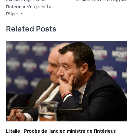
l’article
l’Intérieur s’en prend à
l’Algérie
Related Posts
L’Italie : Procès de l’ancien ministre de l’intérieur,