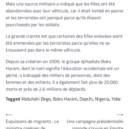
Mais une source militaire a indiqué que les filles ont été
abandonnées avec leur véhicule, car il était tombé en panne
et les terroristes ont paniqué parce qu’ils étaient
pourchassés par les soldats.
La grande crainte est que certaines des filles enlevées aient
été emmenées par les terroristes parce qu’elles ne se
trouvaient pas dans le même véhicule.
Depuis sa création en 2009, le groupe djihadiste Boko
Haram, dont le nom signifie l’éducation occidentale est un
péché, a kidnappé des milliers de personnes, dont des
femmes et des enfants. Il a également fait plus de 20.000
morts et près de 2,6 millions de déplacés.
Tagged
Abdullahi Bego
,
Boko Haram
,
Dapchi
,
Nigeria
,
Yobe
Navigation
⟵
⟶
Expulsions de migrants : Le
Une campagne présidentielle
de
ministre nigérien de
insipide s’ouvre en Egypte