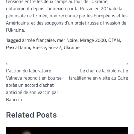
tensions entre les deux camps autour de l’Ukraine,
notamment depuis l’annexion par la Russie en 2014 de la
péninsule de Crimée, non reconnue par les Européens et les
Américains, et des soupçons d’un projet russe d’invasion de
l’Ukraine.
Tagged
armée française
,
mer Noire
,
Mirage 2000
,
OTAN
,
Pascal Ianni
,
Russie
,
Su-27
,
Ukraine
Navigation
⟵
⟶
L’action du laboratoire
Le chef de la diplomatie
de
Valneva rebondit en bourse
israélienne en visite au Caire
l’article
après un accord d’achat
anticipé de son vaccin par
Bahreïn
Related Posts