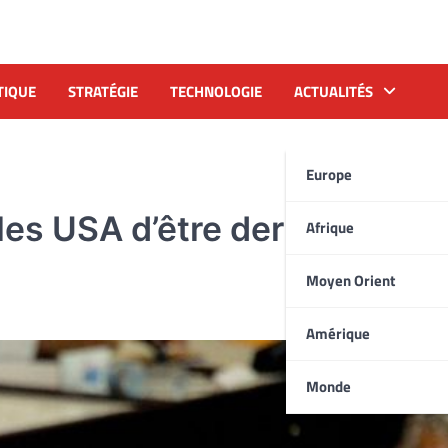
TIQUE
STRATÉGIE
TECHNOLOGIE
ACTUALITÉS
Europe
es USA d’être derrière les
Afrique
Moyen Orient
Amérique
Monde