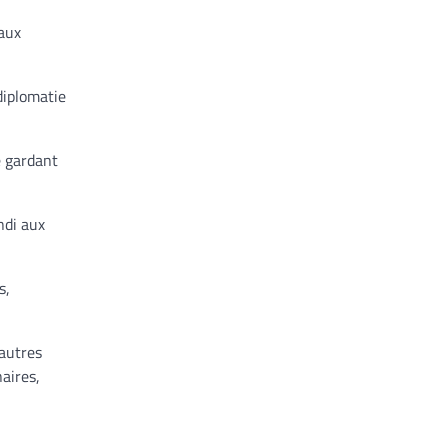
 aux
diplomatie
e gardant
ndi aux
s,
’autres
aires,