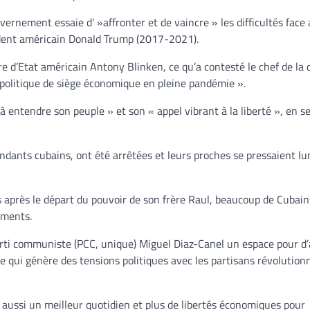
ernement essaie d' »affronter et de vaincre » les difficultés face
ident américain Donald Trump (2017-2021).
re d’Etat américain Antony Blinken, ce qu’a contesté le chef de la 
 politique de siège économique en pleine pandémie ».
à entendre son peuple » et son « appel vibrant à la liberté », en s
ndants cubains, ont été arrêtées et leurs proches se pressaient lu
s après le départ du pouvoir de son frère Raul, beaucoup de Cubain
ements.
arti communiste (PCC, unique) Miguel Diaz-Canel un espace pour d
e qui génère des tensions politiques avec les partisans révolutionn
 aussi un meilleur quotidien et plus de libertés économiques pour