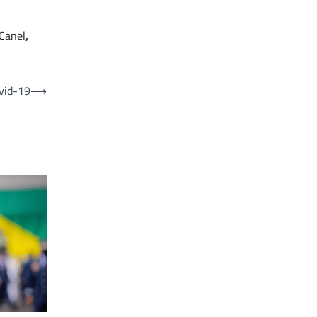
Canel
,
ovid-19
⟶