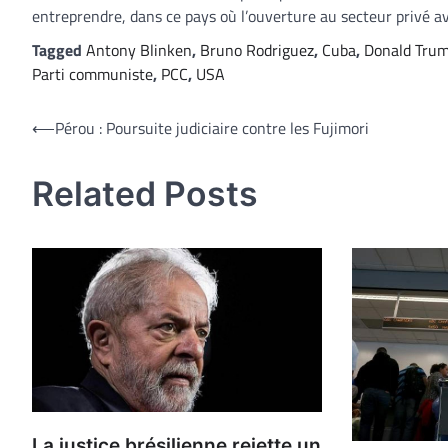
entreprendre, dans ce pays où l’ouverture au secteur privé av
Tagged
Antony Blinken
,
Bruno Rodriguez
,
Cuba
,
Donald Tru
Parti communiste
,
PCC
,
USA
Navigation
⟵
Pérou : Poursuite judiciaire contre les Fujimori
de
Related Posts
l’article
La justice brésilienne rejette un