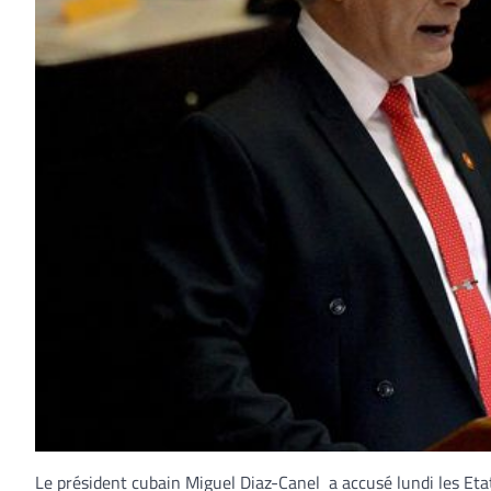
Le président cubain Miguel Diaz-Canel a accusé lundi les Etats