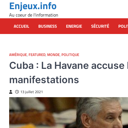
Enjeux.info
Skip
to
Au coeur de l'information
content
ACCUEIL
BUSINESS
ENERGIE
SÉCURITÉ
POLI
AMÉRIQUE
,
FEATURED
,
MONDE
,
POLITIQUE
Cuba : La Havane accuse l
manifestations
13 juillet 2021