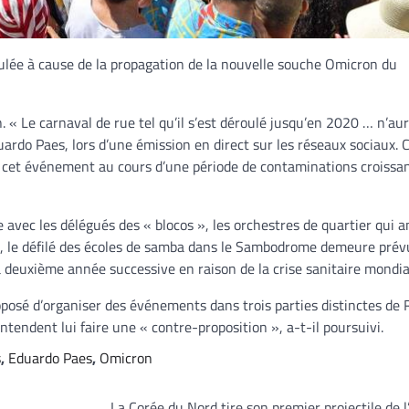
nulée à cause de la propagation de la nouvelle souche Omicron du
n. « Le carnaval de rue tel qu’il s’est déroulé jusqu’en 2020 … n’aur
duardo Paes, lors d’une émission en direct sur les réseaux sociaux. 
iser cet événement au cours d’une période de contaminations croissa
e avec les délégués des « blocos », les orchestres de quartier qui 
t, le défilé des écoles de samba dans le Sambodrome demeure prév
 la deuxième année successive en raison de la crise sanitaire mondia
proposé d’organiser des événements dans trois parties distinctes de 
ntendent lui faire une « contre-proposition », a-t-il poursuivi.
s
,
Eduardo Paes
,
Omicron
La Corée du Nord tire son premier projectile de 