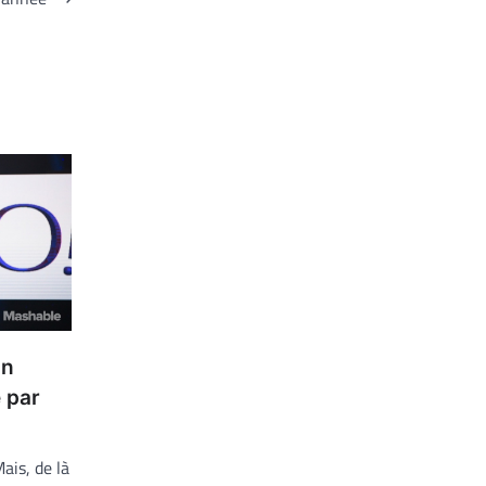
on
 par
ais, de là