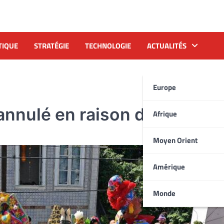
TIQUE
STRATÉGIE
TECHNOLOGIE
ACTUALITÉS
Europe
o annulé en raison d’Omicron
Afrique
Moyen Orient
Amérique
Monde