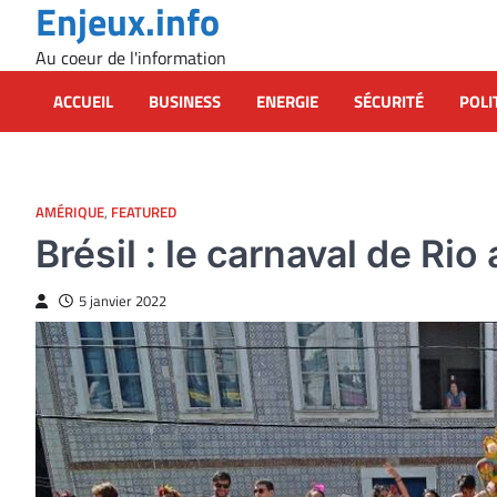
Enjeux.info
Skip
to
Au coeur de l'information
content
ACCUEIL
BUSINESS
ENERGIE
SÉCURITÉ
POLI
AMÉRIQUE
,
FEATURED
Brésil : le carnaval de Ri
5 janvier 2022