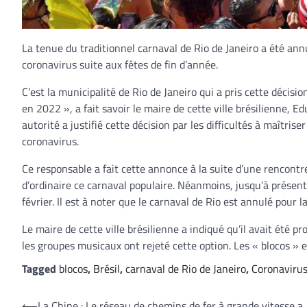
La tenue du traditionnel carnaval de Rio de Janeiro a été an
coronavirus suite aux fêtes de fin d’année.
C’est la municipalité de Rio de Janeiro qui a pris cette décisio
en 2022 », a fait savoir le maire de cette ville brésilienne, E
autorité a justifié cette décision par les difficultés à maîtr
coronavirus.
Ce responsable a fait cette annonce à la suite d’une rencontr
d’ordinaire ce carnaval populaire. Néanmoins, jusqu’à présen
février. Il est à noter que le carnaval de Rio est annulé pour
Le maire de cette ville brésilienne a indiqué qu’il avait été 
les groupes musicaux ont rejeté cette option. Les « blocos » e
Tagged
blocos
,
Brésil
,
carnaval de Rio de Janeiro
,
Coronaviru
⟵
La Chine : Le réseau de chemins de fer à grande vitesse a