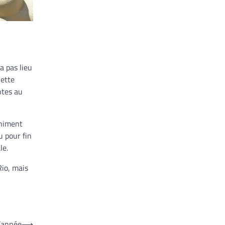
a pas lieu
Cette
ntes au
animent
u pour fin
le.
Rio, mais
l’année
⟶