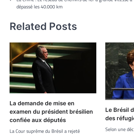
Navigation
dépassé les 40.000 km
de
l’article
Related Posts
La demande de mise en
Le Brésil d
examen du président brésilien
des réfugi
confiée aux députés
Selon une décl
La Cour suprême du Brésil a rejeté