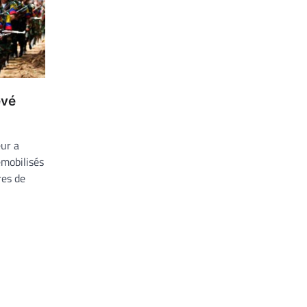
evé
ur a
émobilisés
res de