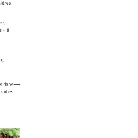
mières
ez,
s » à
us
,
es dans
⟶
araïbes