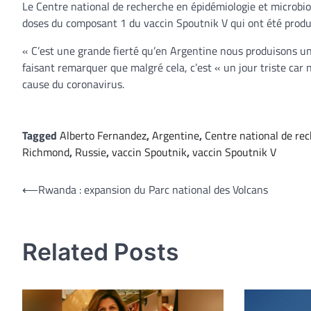
Le Centre national de recherche en épidémiologie et microbio
doses du composant 1 du vaccin Spoutnik V qui ont été produ
« C’est une grande fierté qu’en Argentine nous produisons un 
faisant remarquer que malgré cela, c’est « un jour triste c
cause du coronavirus.
Tagged
Alberto Fernandez
,
Argentine
,
Centre national de re
Richmond
,
Russie
,
vaccin Spoutnik
,
vaccin Spoutnik V
Navigation
⟵
Rwanda : expansion du Parc national des Volcans
de
l’article
Related Posts