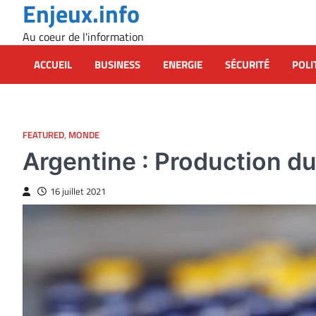
Enjeux.info
Skip
to
Au coeur de l'information
content
ACCUEIL
BUSINESS
ENERGIE
SÉCURITÉ
POLI
FEATURED
,
MONDE
Argentine : Production d
16 juillet 2021