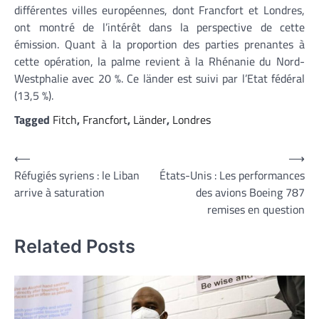
différentes villes européennes, dont Francfort et Londres,
ont montré de l’intérêt dans la perspective de cette
émission. Quant à la proportion des parties prenantes à
cette opération, la palme revient à la Rhénanie du Nord-
Westphalie avec 20 %. Ce länder est suivi par l’Etat fédéral
(13,5 %).
Tagged
Fitch
,
Francfort
,
Länder
,
Londres
Navigation
⟵
⟶
Réfugiés syriens : le Liban
États-Unis : Les performances
de
arrive à saturation
des avions Boeing 787
l’article
remises en question
Related Posts