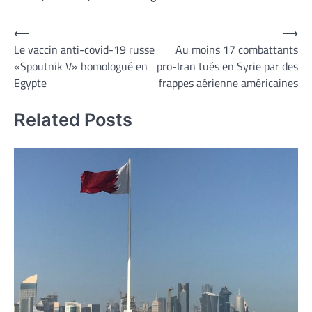
Navigation
⟵
⟶
Le vaccin anti-covid-19 russe
Au moins 17 combattants
de
«Spoutnik V» homologué en
pro-Iran tués en Syrie par des
l’article
Egypte
frappes aérienne américaines
Related Posts