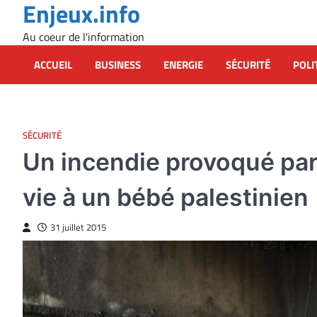
Enjeux.info
Skip
to
Au coeur de l'information
content
ACCUEIL
BUSINESS
ENERGIE
SÉCURITÉ
POLI
SÉCURITÉ
Un incendie provoqué par 
vie à un bébé palestinien
31 juillet 2015