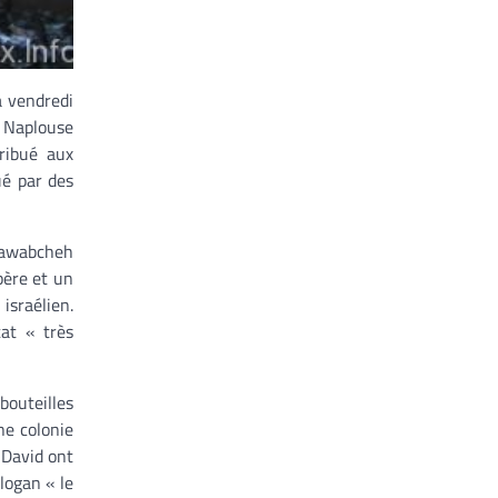
à vendredi
e Naplouse
tribué aux
ué par des
 Dawabcheh
 père et un
israélien.
tat « très
bouteilles
ne colonie
 David ont
slogan « le