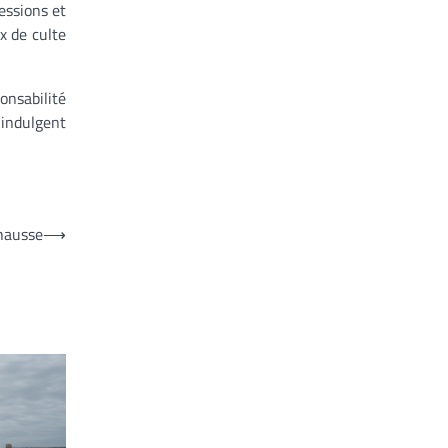
essions et
x de culte
onsabilité
indulgent
hausse
⟶