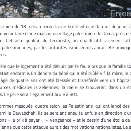
tinien de 18 mois a perdu la vie brûlé vif dans la nuit de jeudi 
ie volontaire d’une maison du village palestinien de Doma, près d
e. Cet acte qualifié de terroriste, un qualificatif rarement at
-palestiniennes, par les autorités israéliennes aurait été provoq
ens.
èle que le logement a été détruit par le feu alors que la famille
t était endormie. En dehors du bébé qui a été brûlé vif, la mère, le
âgé de quatre ans ont été blessés et transférés vers un hôpital 
urces médicales israéliennes, la mère se trouverait dans un é
s. Le père serait également brûlé à 80%.
 hommes masqués, quatre selon les Palestiniens, qui ont lancé des 
famille Dawabcheh. Ils se seraient ensuite enfuis en direction d’u
ons « le prix à payer », « vengeance » et le dessin d’une étoile de
élienne que cette attaque aurait des motivations nationalistes. Le 