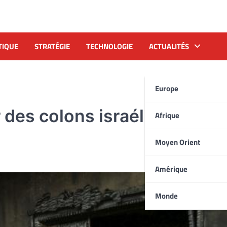
TIQUE
STRATÉGIE
TECHNOLOGIE
ACTUALITÉS
Europe
des colons israéliens coûte
Afrique
Moyen Orient
Amérique
Monde