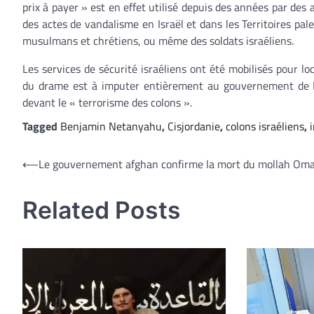
prix à payer » est en effet utilisé depuis des années par des
des actes de vandalisme en Israël et dans les Territoires pale
musulmans et chrétiens, ou même des soldats israéliens.
Les services de sécurité israéliens ont été mobilisés pour loc
du drame est à imputer entièrement au gouvernement de B
devant le « terrorisme des colons ».
Tagged
Benjamin Netanyahu
,
Cisjordanie
,
colons israéliens
,
Navigation
⟵
Le gouvernement afghan confirme la mort du mollah Om
de
Related Posts
l’article