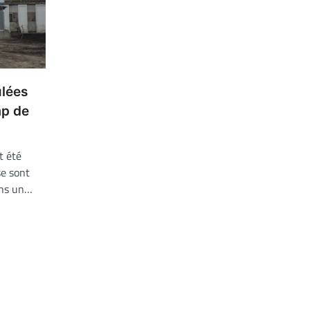
lées
mp de
t été
se sont
ans un…